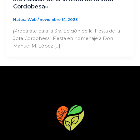
Cordobesa»
Natura Web
/
noviembre 14, 2023
¡Prepárate para la 3ra. Edición de la ‘Fiesta de la
Jota Cordobesa’! Fiesta en homenaje a Don
Manuel M. López […]